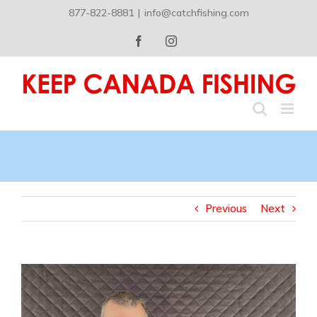
Skip
877-822-8881
|
info@catchfishing.com
to
content
Facebook
Instagram
Previous
Next
View
Larger
Image