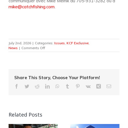
communiquer avec Mike Melnik au 705-931-3282 ou à
mike@catchfishing.com
.
July 2nd, 2026
|
Categories:
Issues
,
KCF Exclusive
,
on
News
|
Comments Off
Quebec
Angler
Patrick
Campeau
Receives
Prestigious
Share This Story, Choose Your Platform!
Fishing
Facebook
Twitter
Reddit
LinkedIn
WhatsApp
Tumblr
Pinterest
Vk
Xing
Email
Industry
Award
Related Posts