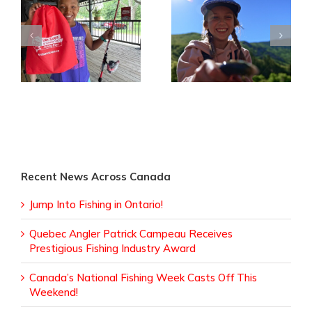
Kids, Cops and
Canada’s National
Canadian Tire
in
Fishing Week Casts
Fishing Events
Off This Weekend!
Gearing Up for
2026
Recent News Across Canada
Jump Into Fishing in Ontario!
Quebec Angler Patrick Campeau Receives
Prestigious Fishing Industry Award
Canada’s National Fishing Week Casts Off This
Weekend!