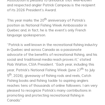
Association is pleased to announce that well-known
and respected angler Patrick Campeau is the recipient
of its 2026 President’s Award.
th
This year marks the 20
anniversary of Patrick’s
position as National Fishing Week Ambassador in
Quebec and, in fact, he is the event’s only French
language spokesperson.
“Patrick is well known in the recreational fishing industry
in Quebec and across Canada as a passionate
advocate of the benefits of recreational fishing, and his
social and traditional media reach proves it,” stated
Rob Walton, CSIA President. “Each year, including this
th
year, Patrick’s National Fishing Week (June 27
to July
th
5
, 2026), giveaway of fishing rods and reels, Catch
Fishing books and fishing tackle to aspiring anglers
reaches tens of thousands of online followers. I am very
pleased to recognize Patrick’s many contributions in
promoting and protecting recreational fishing in
Canada.”